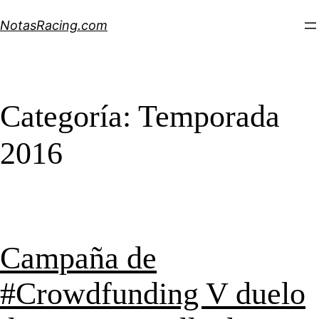
Saltar
NotasRacing.com
al
contenido
Categoría:
Temporada
2016
Campaña de
#Crowdfunding V duelo