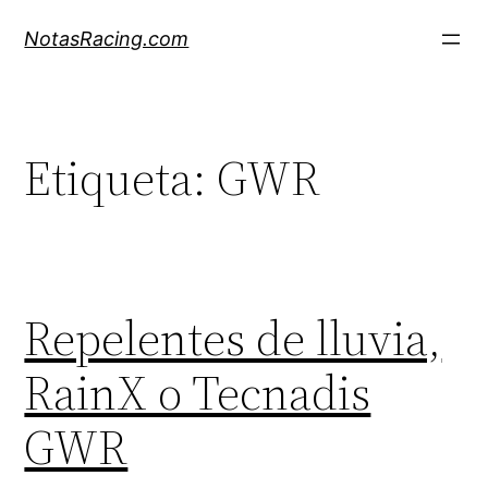
Saltar
NotasRacing.com
al
contenido
Etiqueta:
GWR
Repelentes de lluvia,
RainX o Tecnadis
GWR