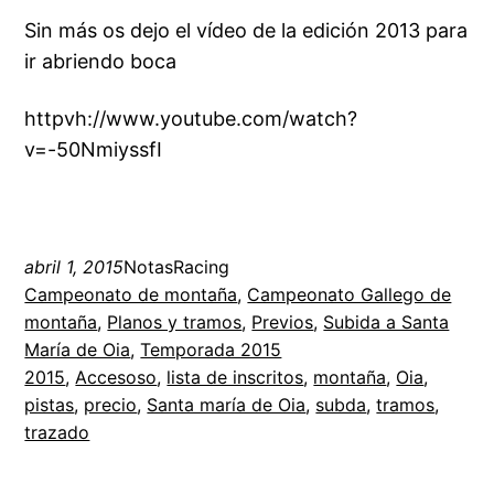
Sin más os dejo el vídeo de la edición 2013 para
ir abriendo boca
httpvh://www.youtube.com/watch?
v=-50NmiyssfI
abril 1, 2015
NotasRacing
Campeonato de montaña
, 
Campeonato Gallego de
montaña
, 
Planos y tramos
, 
Previos
, 
Subida a Santa
María de Oia
, 
Temporada 2015
2015
, 
Accesoso
, 
lista de inscritos
, 
montaña
, 
Oia
, 
pistas
, 
precio
, 
Santa maría de Oia
, 
subda
, 
tramos
, 
trazado