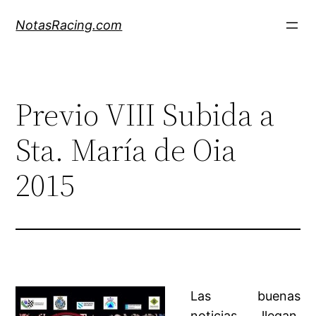
Saltar
NotasRacing.com
al
contenido
Previo VIII Subida a
Sta. María de Oia
2015
Las buenas
noticias llegan,