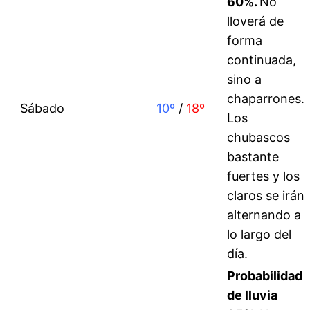
60%
.
No
lloverá de
forma
continuada,
sino a
chaparrones.
Sábado
10º
/
18º
Los
chubascos
bastante
fuertes y los
claros se irán
alternando a
lo largo del
día.
Probabilidad
de lluvia