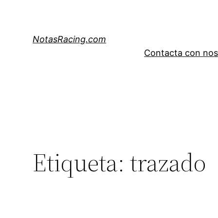
Saltar
al
contenido
NotasRacing.com
Contacta con nos
Etiqueta:
trazado