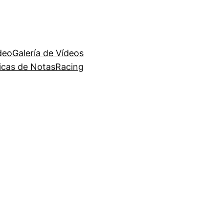
deo
Galería de Vídeos
ficas de NotasRacing