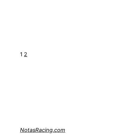
1
2
NotasRacing.com