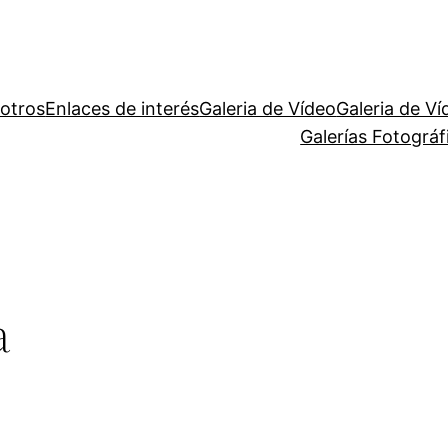
otros
Enlaces de interés
Galeria de Vídeo
Galeria de Ví
Galerías Fotográ
a