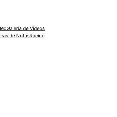
deo
Galería de Vídeos
ficas de NotasRacing